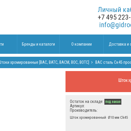
Личный ка
+7 495 223
info@gidro
ти
Бренды и каталоги
О компании
Доставка и 
токи хромированные [BAC, BATC, BACM, BOC, BOTC]
BAC сталь Ск45 про
Шток х
Остаток на складе:
под заказ
Артикул:
Производитель:
Шток хромированный Ø10 мм Ck45