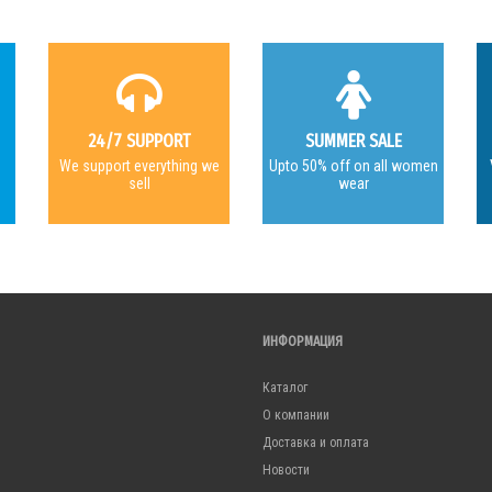
24/7 SUPPORT
SUMMER SALE
e
We support everything we
Upto 50% off on all women
sell
wear
ИНФОРМАЦИЯ
Каталог
О компании
Доставка и оплата
Новости