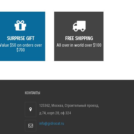
SURPRISE GIFT
FREE SHIPPING
Value $50 on orders over
All over in world over $100
$700
КОНТАКТЫ
125362, Москва, Строительный проезд,
д.7А, корп.28, оф.324
info@gidrocat.ru