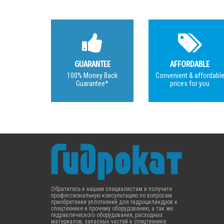
GUARANTEE
AFFORDABLE
100% Money Back
Convenient & affordabl
Guarantee*
prices for you
Обратитесь к нашим специалистам и получите
профессиональную консультацию по вопросам
приобретения уплотнений для гидроцилиндров к
спецтехнике и прочему оборудованию, а так же
гидравлического оборудования, расходных
материалов, запасных частей к спецтехнике.