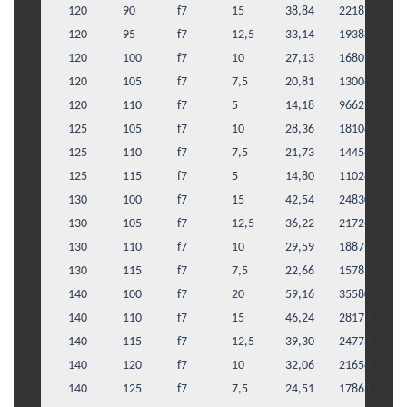
120
90
f7
15
38,84
22187
120
95
f7
12,5
33,14
19388
120
100
f7
10
27,13
16809
120
105
f7
7,5
20,81
13006
120
110
f7
5
14,18
9662
125
105
f7
10
28,36
18106
125
110
f7
7,5
21,73
14458
125
115
f7
5
14,80
11028
130
100
f7
15
42,54
24830
130
105
f7
12,5
36,22
21726
130
110
f7
10
29,59
18877
130
115
f7
7,5
22,66
15781
140
100
f7
20
59,16
35580
140
110
f7
15
46,24
28179
140
115
f7
12,5
39,30
24773
140
120
f7
10
32,06
21658
140
125
f7
7,5
24,51
17863