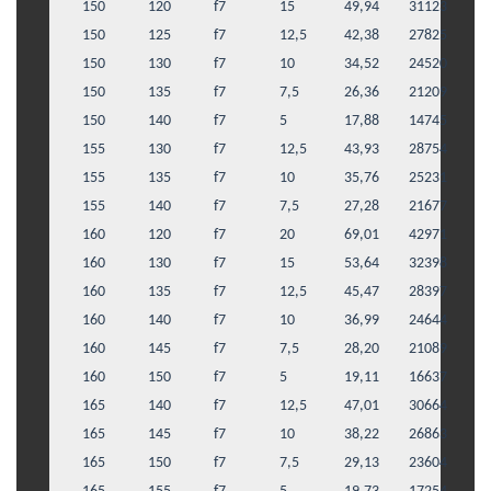
150
120
f7
15
49,94
31123
150
125
f7
12,5
42,38
27825
150
130
f7
10
34,52
24520
150
135
f7
7,5
26,36
21209
150
140
f7
5
17,88
14745
155
130
f7
12,5
43,93
28754
155
135
f7
10
35,76
25231
155
140
f7
7,5
27,28
21677
160
120
f7
20
69,01
42971
160
130
f7
15
53,64
32398
160
135
f7
12,5
45,47
28397
160
140
f7
10
36,99
24644
160
145
f7
7,5
28,20
21089
160
150
f7
5
19,11
16637
165
140
f7
12,5
47,01
30664
165
145
f7
10
38,22
26863
165
150
f7
7,5
29,13
23604