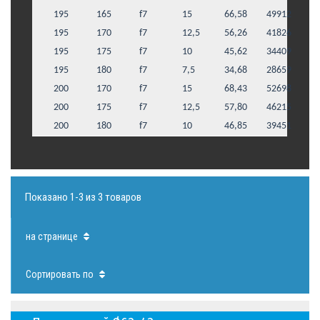
195
165
f7
15
66,58
49912
195
170
f7
12,5
56,26
41826
195
175
f7
10
45,62
34409
195
180
f7
7,5
34,68
28659
200
170
f7
15
68,43
52698
200
175
f7
12,5
57,80
46215
200
180
f7
10
46,85
39451
Показано 1-3 из 3 товаров
на странице
Сортировать по