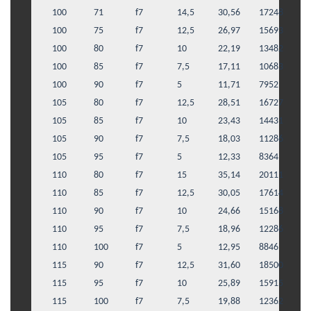
100
71
f7
14,5
30,56
17248
100
75
f7
12,5
26,97
15693
100
80
f7
10
22,19
13482
100
85
f7
7,5
17,11
10683
100
90
f7
5
11,71
7952
105
80
f7
12,5
28,51
16727
105
85
f7
10
23,43
14431
105
90
f7
7,5
18,03
11286
105
95
f7
5
12,33
8364
110
80
f7
15
35,14
20111
110
85
f7
12,5
30,05
17614
110
90
f7
10
24,66
15168
110
95
f7
7,5
18,96
12286
110
100
f7
5
12,95
8846
115
90
f7
12,5
31,60
18500
115
95
f7
10
25,89
15915
115
100
f7
7,5
19,88
12362