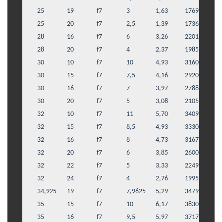
25
19
f7
3
1,63
1769
25
20
f7
2,5
1,39
1736
28
16
f7
6
3,26
2201
28
20
f7
4
2,37
1985
30
10
f7
10
4,93
3160
30
15
f7
7,5
4,16
2920
30
16
f7
7
3,97
2788
30
20
f7
5
3,08
2105
32
10
f7
11
5,70
3409
32
15
f7
8,5
4,93
3330
32
16
f7
8
4,73
3167
32
20
f7
6
3,85
2600
32
22
f7
5
3,33
2249
32
24
f7
4
2,76
1995
34,925
19
f7
7,9625
5,29
3479
35
15
f7
10
6,17
3830
35
16
f7
9,5
5,97
3717