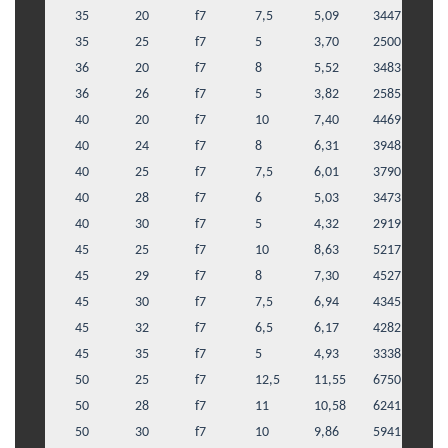
35
20
f7
7,5
5,09
3447
35
25
f7
5
3,70
2500
36
20
f7
8
5,52
3483
36
26
f7
5
3,82
2585
40
20
f7
10
7,40
4469
40
24
f7
8
6,31
3948
40
25
f7
7,5
6,01
3790
40
28
f7
6
5,03
3473
40
30
f7
5
4,32
2919
45
25
f7
10
8,63
5217
45
29
f7
8
7,30
4527
45
30
f7
7,5
6,94
4345
45
32
f7
6,5
6,17
4282
45
35
f7
5
4,93
3338
50
25
f7
12,5
11,55
6750
50
28
f7
11
10,58
6241
50
30
f7
10
9,86
5941