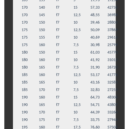
165
155
f7
5
19,73
17254
170
140
f7
15
57,33
42736
170
145
f7
12,5
48,55
36989
170
150
f7
10
39,46
28803
175
150
f7
12,5
50,09
37869
175
155
f7
10
40,69
29614
175
160
f7
7,5
30,98
25799
180
150
f7
15
61,03
45770
180
160
f7
10
41,92
31012
180
165
f7
7,5
31,90
26720
185
160
f7
12,5
53,17
41776
185
165
f7
10
43,16
32583
185
170
f7
7,5
32,83
27253
190
160
f7
15
64,73
48306
190
165
f7
12,5
54,71
43807
190
170
f7
10
44,39
33260
190
175
f7
7,5
33,75
27944
195
160
f7
17,5
76,60
57508