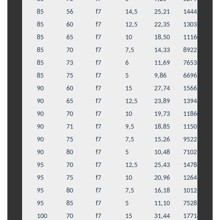
85
56
f7
14,5
25,21
14442
85
60
f7
12,5
22,35
13036
85
65
f7
10
18,50
11160
85
70
f7
7,5
14,33
8922
85
73
f7
6
11,69
7653
85
75
f7
5
9,86
6696
90
60
f7
15
27,74
15662
90
65
f7
12,5
23,89
13944
90
70
f7
10
19,73
11860
90
71
f7
9,5
18,85
11501
90
75
f7
7,5
15,26
9522
90
80
f7
5
10,48
7102
95
70
f7
12,5
25,43
14784
95
75
f7
10
20,96
12649
95
80
f7
7,5
16,18
10128
95
85
f7
5
11,10
7528
100
70
f7
15
31,44
17714