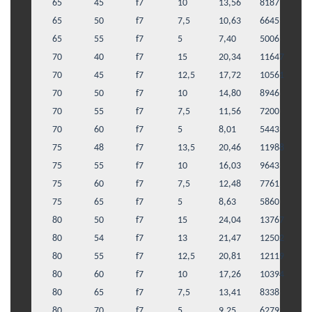
65
45
f7
10
13,56
8187
65
50
f7
7,5
10,63
6645
65
55
f7
5
7,40
5006
70
40
f7
15
20,34
11647
70
45
f7
12,5
17,72
10561
70
50
f7
10
14,80
8946
70
55
f7
7,5
11,56
7200
70
60
f7
5
8,01
5443
75
48
f7
13,5
20,46
11988
75
55
f7
10
16,03
9643
75
60
f7
7,5
12,48
7761
75
65
f7
5
8,63
5860
80
50
f7
15
24,04
13767
80
54
f7
13
21,47
12502
80
55
f7
12,5
20,81
12119
80
60
f7
10
17,26
10394
80
65
f7
7,5
13,41
8338
80
70
f7
5
9,25
6279