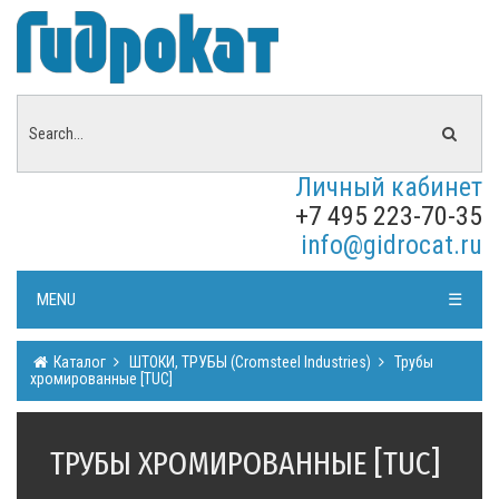
Личный кабинет
+7 495 223-70-35
info@gidrocat.ru
MENU
☰
Каталог
ШТОКИ, ТРУБЫ (Cromsteel Industries)
Трубы
хромированные [TUC]
ТРУБЫ ХРОМИРОВАННЫЕ [TUC]