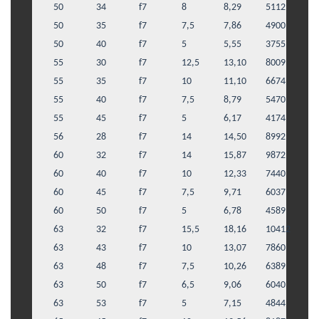
50
34
f7
8
8,29
5112
50
35
f7
7,5
7,86
4900
50
40
f7
5
5,55
3755
55
30
f7
12,5
13,10
8009
55
35
f7
10
11,10
6674
55
40
f7
7,5
8,79
5470
55
45
f7
5
6,17
4174
56
28
f7
14
14,50
8992
60
32
f7
14
15,87
9872
60
40
f7
10
12,33
7440
60
45
f7
7,5
9,71
6037
60
50
f7
5
6,78
4589
63
32
f7
15,5
18,16
10412
63
43
f7
10
13,07
7860
63
48
f7
7,5
10,26
6389
63
50
f7
6,5
9,06
6040
63
53
f7
5
7,15
4844