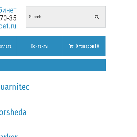
бинет
-70-35
cat.ru
оплата
Контакты
0 товаров | 0
uarnitec
orsheda