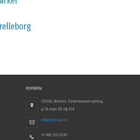
arker
relleborg
КОНТАКТЫ
125362, Москва, Строительный проезд,
д.7А, корп.28, оф.324
info@gidrocat.ru
+7 495 223-70-35